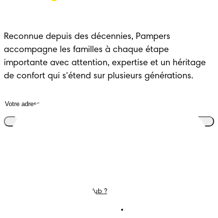
Reconnue depuis des décennies, Pampers 
accompagne les familles à chaque étape 
importante avec attention, expertise et un héritage 
de confort qui s'étend sur plusieurs générations.
Rejoins le club
Couches
Nous contacter
Lingettes
Carrières
C'est Quoi Pampers Club ?
Déclaration d’accessibilité
Conditions d’utilisations
Téléchargez l'app