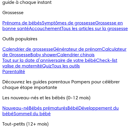
guide à chaque instant
Grossesse
Prénoms de bébés
Symptômes de grossesse
Grossesse en
bonne santé
Accouchement
Tous les articles sur la grossesse
Outils populaires 
Calendrier de grossesse
Générateur de prénom
Calculateur
de Grossesse
Baby shower
Calendrier chinois
Tout sur la date d’anniversaire de votre bébé
Check-list
valise de maternité
Quiz
Tous les outils
Parentalité
Découvrez les guides parentaux Pampers pour célébrer 
chaque étape importante
Les nouveau-nés et les bébés (0-12 mois)
Nouveau-né
Bébés prématurés
Bébé
Développement du
bébé
Sommeil du bébé
Tout-petits (12+ mois)