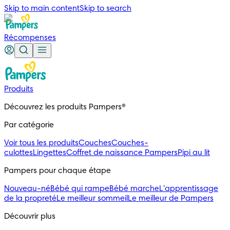
Skip to main content
Skip to search
Récompenses
Produits
Découvrez les produits Pampers®
Par catégorie
Voir tous les produits
Couches
Couches-
culottes
Lingettes
Coffret de naissance Pampers
Pipi au lit
Pampers pour chaque étape
Nouveau-né
Bébé qui rampe
Bébé marche
L'apprentissage
de la propreté
Le meilleur sommeil
Le meilleur de Pampers
Découvrir plus