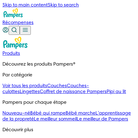
Skip to main content
Skip to search
Récompenses
Produits
Découvrez les produits Pampers®
Par catégorie
Voir tous les produits
Couches
Couches-
culottes
Lingettes
Coffret de naissance Pampers
Pipi au lit
Pampers pour chaque étape
Nouveau-né
Bébé qui rampe
Bébé marche
L'apprentissage
de la propreté
Le meilleur sommeil
Le meilleur de Pampers
Découvrir plus