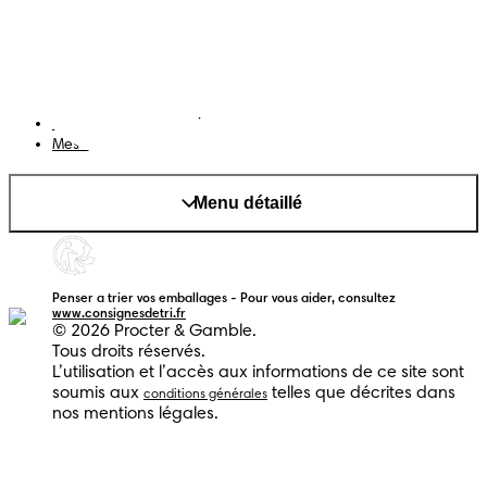
Notification de confidentialité
Cookies
Plan du site
Site PG
Changer le pays/région
Mes données
Menu détaillé
Penser a trier vos emballages - Pour vous aider, consultez
www.consignesdetri.fr
© 2026 Procter & Gamble.
Tous droits réservés.
L’utilisation et l’accès aux informations de ce site sont
soumis aux
telles que décrites dans
conditions générales
nos mentions légales.