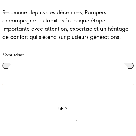
Reconnue depuis des décennies, Pampers
accompagne les familles à chaque étape
importante avec attention, expertise et un héritage
de confort qui s'étend sur plusieurs générations.
Rejoins le club
Couches
Nous contacter
Lingettes
Carrières
C'est Quoi Pampers Club ?
Déclaration d’accessibilité
Conditions d’utilisations
Téléchargez l'app
Pampers Club