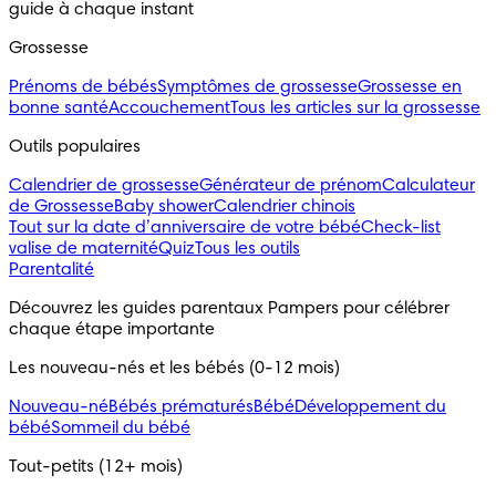
guide à chaque instant
Grossesse
Prénoms de bébés
Symptômes de grossesse
Grossesse en
bonne santé
Accouchement
Tous les articles sur la grossesse
Outils populaires
Calendrier de grossesse
Générateur de prénom
Calculateur
de Grossesse
Baby shower
Calendrier chinois
Tout sur la date d’anniversaire de votre bébé
Check-list
valise de maternité
Quiz
Tous les outils
Parentalité
Découvrez les guides parentaux Pampers pour célébrer
chaque étape importante
Les nouveau-nés et les bébés (0-12 mois)
Nouveau-né
Bébés prématurés
Bébé
Développement du
bébé
Sommeil du bébé
Tout-petits (12+ mois)