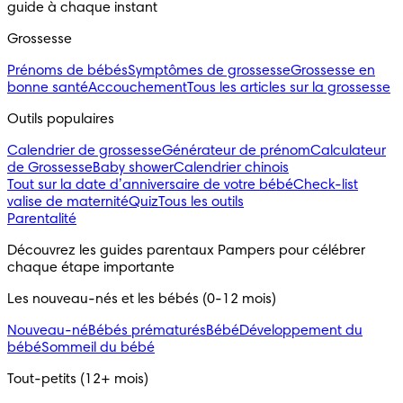
guide à chaque instant
Grossesse
Prénoms de bébés
Symptômes de grossesse
Grossesse en
bonne santé
Accouchement
Tous les articles sur la grossesse
Outils populaires
Calendrier de grossesse
Générateur de prénom
Calculateur
de Grossesse
Baby shower
Calendrier chinois
Tout sur la date d’anniversaire de votre bébé
Check-list
valise de maternité
Quiz
Tous les outils
Parentalité
Découvrez les guides parentaux Pampers pour célébrer
chaque étape importante
Les nouveau-nés et les bébés (0-12 mois)
Nouveau-né
Bébés prématurés
Bébé
Développement du
bébé
Sommeil du bébé
Tout-petits (12+ mois)