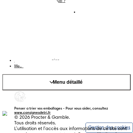
C'est Quoi Pampers Club ?
Déclaration d’accessibilité
Conditions d’utilisations
Téléchargez l'app
Pampers Club
Notification de confidentialité
Cookies
Plan du site
Site PG
Changer le pays/région
Mes données
Menu détaillé
Penser a trier vos emballages - Pour vous aider, consultez
www.consignesdetri.fr
© 2026 Procter & Gamble.
Tous droits réservés.
Gestion des cookies
L’utilisation et l’accès aux informations de ce site sont