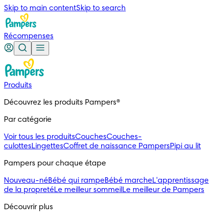
Skip to main content
Skip to search
Récompenses
Produits
Découvrez les produits Pampers®
Par catégorie
Voir tous les produits
Couches
Couches-
culottes
Lingettes
Coffret de naissance Pampers
Pipi au lit
Pampers pour chaque étape
Nouveau-né
Bébé qui rampe
Bébé marche
L'apprentissage
de la propreté
Le meilleur sommeil
Le meilleur de Pampers
Découvrir plus