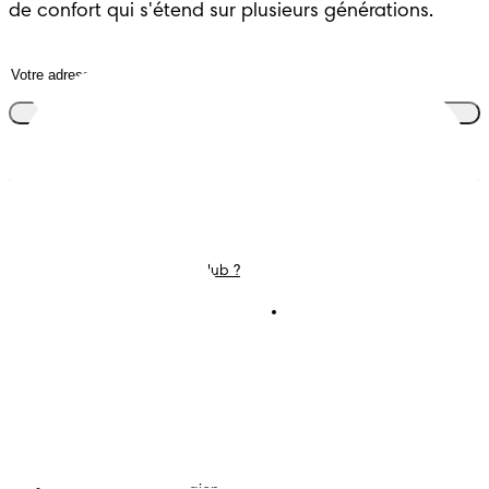
de confort qui s'étend sur plusieurs générations.
Rejoins le club
Couches
Nous contacter
Lingettes
Carrières
C'est Quoi Pampers Club ?
Déclaration d’accessibilité
Conditions d’utilisations
Téléchargez l'app
Pampers Club
Notification de confidentialité
Cookies
Plan du site
Site PG