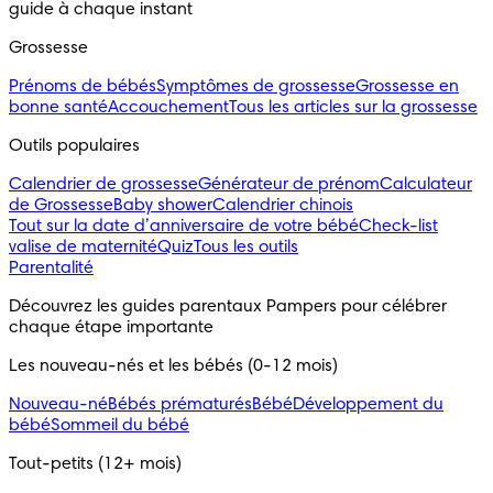
guide à chaque instant
Grossesse
Prénoms de bébés
Symptômes de grossesse
Grossesse en
bonne santé
Accouchement
Tous les articles sur la grossesse
Outils populaires
Calendrier de grossesse
Générateur de prénom
Calculateur
de Grossesse
Baby shower
Calendrier chinois
Tout sur la date d’anniversaire de votre bébé
Check-list
valise de maternité
Quiz
Tous les outils
Parentalité
Découvrez les guides parentaux Pampers pour célébrer
chaque étape importante
Les nouveau-nés et les bébés (0-12 mois)
Nouveau-né
Bébés prématurés
Bébé
Développement du
bébé
Sommeil du bébé
Tout-petits (12+ mois)