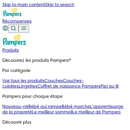
Skip to main content
Skip to search
Récompenses
Produits
Découvrez les produits Pampers®
Par catégorie
Voir tous les produits
Couches
Couches-
culottes
Lingettes
Coffret de naissance Pampers
Pipi au lit
Pampers pour chaque étape
Nouveau-né
Bébé qui rampe
Bébé marche
L'apprentissage
de la propreté
Le meilleur sommeil
Le meilleur de Pampers
Découvrir plus