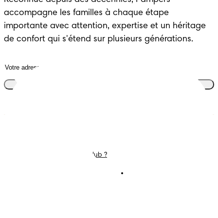
Reconnue depuis des décennies, Pampers
accompagne les familles à chaque étape
importante avec attention, expertise et un héritage
de confort qui s'étend sur plusieurs générations.
Rejoins le club
Couches
Nous contacter
Lingettes
Carrières
C'est Quoi Pampers Club ?
Déclaration d’accessibilité
Conditions d’utilisations
Téléchargez l'app
Pampers Club
Notification de confidentialité