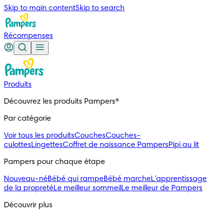
Skip to main content
Skip to search
Récompenses
Produits
Découvrez les produits Pampers®
Par catégorie
Voir tous les produits
Couches
Couches-
culottes
Lingettes
Coffret de naissance Pampers
Pipi au lit
Pampers pour chaque étape
Nouveau-né
Bébé qui rampe
Bébé marche
L'apprentissage
de la propreté
Le meilleur sommeil
Le meilleur de Pampers
Découvrir plus