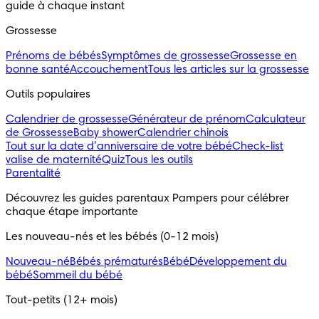
guide à chaque instant
Grossesse
Prénoms de bébés
Symptômes de grossesse
Grossesse en
bonne santé
Accouchement
Tous les articles sur la grossesse
Outils populaires
Calendrier de grossesse
Générateur de prénom
Calculateur
de Grossesse
Baby shower
Calendrier chinois
Tout sur la date d’anniversaire de votre bébé
Check-list
valise de maternité
Quiz
Tous les outils
Parentalité
Découvrez les guides parentaux Pampers pour célébrer
chaque étape importante
Les nouveau-nés et les bébés (0-12 mois)
Nouveau-né
Bébés prématurés
Bébé
Développement du
bébé
Sommeil du bébé
Tout-petits (12+ mois)