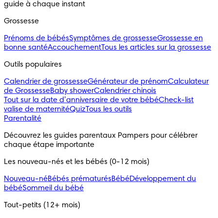
guide à chaque instant
Grossesse
Prénoms de bébés
Symptômes de grossesse
Grossesse en
bonne santé
Accouchement
Tous les articles sur la grossesse
Outils populaires 
Calendrier de grossesse
Générateur de prénom
Calculateur
de Grossesse
Baby shower
Calendrier chinois
Tout sur la date d’anniversaire de votre bébé
Check-list
valise de maternité
Quiz
Tous les outils
Parentalité
Découvrez les guides parentaux Pampers pour célébrer 
chaque étape importante
Les nouveau-nés et les bébés (0-12 mois)
Nouveau-né
Bébés prématurés
Bébé
Développement du
bébé
Sommeil du bébé
Tout-petits (12+ mois)