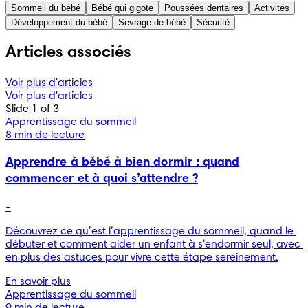
ou gouvernementale, comme par exemple la Haute autorité 
Sommeil du bébé
Bébé qui gigote
Poussées dentaires
Activités
de la santé ou le Conseil national des gynécologues et 
Développement du bébé
Sevrage de bébé
Sécurité
obstétriciens français. Une liste des sources utilisées est 
présentée ci-dessous. Le contenu de cet article n’a pas 
Articles associés
vocation à se substituer à l’avis d’un professionnel médical. 
Référez-vous toujours à de tels professionnels en ce qui 
concerne les diagnostics ou traitements éventuels.
Voir plus d'articles
Voir plus d'articles
Slide 1 of 3
Apprentissage du sommeil
8 min de lecture
Apprendre à bébé à bien dormir : quand
commencer et à quoi s’attendre ?
-
Découvrez ce qu’est l’apprentissage du sommeil, quand le 
débuter et comment aider un enfant à s'endormir seul, avec 
en plus des astuces pour vivre cette étape sereinement.
En savoir plus
Apprentissage du sommeil
9 min de lecture