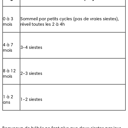
0 à 3 
Sommeil par petits cycles (pas de vraies siestes), 
mois
réveil toutes les 2 à 4h
4 à 7 
3-4 siestes
mois
8 à 12 
2-3 siestes
mois
1 à 2 
1-2 siestes
ans