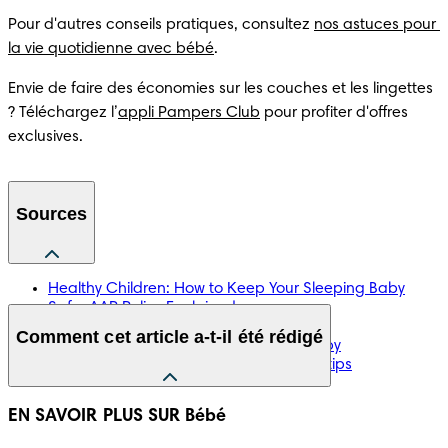
Pour d'autres conseils pratiques, consultez 
nos astuces pour 
la vie quotidienne avec bébé
.
Envie de faire des économies sur les couches et les lingettes 
? Téléchargez l’
appli Pampers Club
 pour profiter d'offres 
Sources
Healthy Children: How to Keep Your Sleeping Baby
Safe: AAP Policy Explained
Kids Health: Naps
Comment cet article a-t-il été rédigé
March of Dimes: Safe sleep for your baby
Mayo Clinic: Baby naps: Daytime sleep tips
Les informations présentées dans cet article ont été 
EN SAVOIR PLUS SUR Bébé
compilées à partir d’informations fiables d’origine médicale 