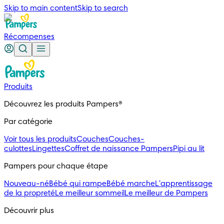
Skip to main content
Skip to search
Récompenses
Produits
Découvrez les produits Pampers®
Par catégorie
Voir tous les produits
Couches
Couches-
culottes
Lingettes
Coffret de naissance Pampers
Pipi au lit
Pampers pour chaque étape
Nouveau-né
Bébé qui rampe
Bébé marche
L'apprentissage
de la propreté
Le meilleur sommeil
Le meilleur de Pampers
Découvrir plus