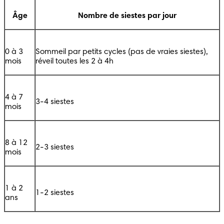
Âge
Nombre de siestes par jour
0 à 3 
Sommeil par petits cycles (pas de vraies siestes), 
mois
réveil toutes les 2 à 4h
4 à 7 
3-4 siestes
mois
8 à 12 
2-3 siestes
mois
1 à 2 
1-2 siestes
ans