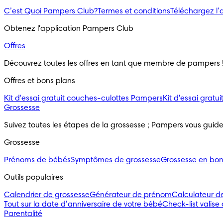
C’est Quoi Pampers Club?
Termes et conditions
Téléchargez l
Obtenez l'application Pampers Club
Offres
Découvrez toutes les offres en tant que membre de pampers 
Offres et bons plans
Kit d'essai gratuit couches-culottes Pampers
Kit d'essai grat
Grossesse
Suivez toutes les étapes de la grossesse ; Pampers vous guid
Grossesse
Prénoms de bébés
Symptômes de grossesse
Grossesse en bo
Outils populaires 
Calendrier de grossesse
Générateur de prénom
Calculateur d
Tout sur la date d’anniversaire de votre bébé
Check-list valise
Parentalité