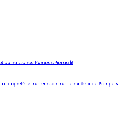
ret de naissance Pampers
Pipi au lit
 la propreté
Le meilleur sommeil
Le meilleur de Pampers