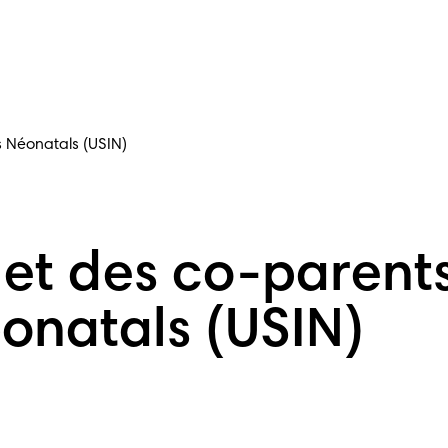
s Néonatals (USIN)
 et des co-parent
éonatals (USIN)