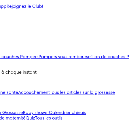
’app
Rejoignez le Club!
!
uit couches Pampers
Pampers vous rembourse
1 an de couches 
e à chaque instant
nne santé
Accouchement
Tous les articles sur la grossesse
e Grossesse
Baby shower
Calendrier chinois
 de maternité
Quiz
Tous les outils