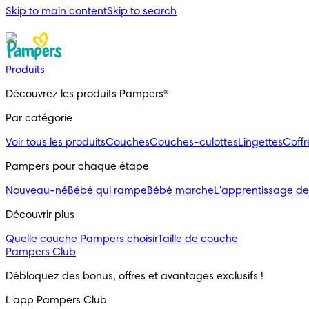
Skip to main content
Skip to search
Produits
Découvrez les produits Pampers®
Par catégorie
Voir tous les produits
Couches
Couches-culottes
Lingettes
Coff
Pampers pour chaque étape
Nouveau-né
Bébé qui rampe
Bébé marche
L'apprentissage de
Découvrir plus
Quelle couche Pampers choisir
Taille de couche
Pampers Club
Débloquez des bonus, offres et avantages exclusifs !
L'app Pampers Club