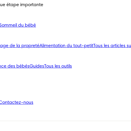
que étape importante
Sommeil du bébé
age de la propreté
Alimentation du tout-petit
Tous les articles su
nce des bébés
Guides
Tous les outils
Contactez-nous