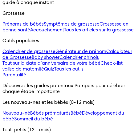
guide à chaque instant
Grossesse
Prénoms de bébés
Symptômes de grossesse
Grossesse en
bonne santé
Accouchement
Tous les articles sur la grossesse
Outils populaires 
Calendrier de grossesse
Générateur de prénom
Calculateur
de Grossesse
Baby shower
Calendrier chinois
Tout sur la date d’anniversaire de votre bébé
Check-list
valise de maternité
Quiz
Tous les outils
Parentalité
Découvrez les guides parentaux Pampers pour célébrer 
chaque étape importante
Les nouveau-nés et les bébés (0-12 mois)
Nouveau-né
Bébés prématurés
Bébé
Développement du
bébé
Sommeil du bébé
Tout-petits (12+ mois)