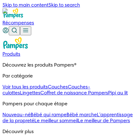
Skip to main content
Skip to search
Récompenses
Produits
Découvrez les produits Pampers®
Par catégorie
Voir tous les produits
Couches
Couches-
culottes
Lingettes
Coffret de naissance Pampers
Pipi au lit
Pampers pour chaque étape
Nouveau-né
Bébé qui rampe
Bébé marche
L'apprentissage
de la propreté
Le meilleur sommeil
Le meilleur de Pampers
Découvrir plus