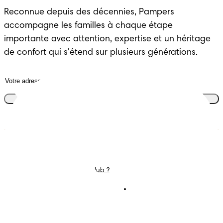
Reconnue depuis des décennies, Pampers 
accompagne les familles à chaque étape 
importante avec attention, expertise et un héritage 
de confort qui s'étend sur plusieurs générations.
Rejoins le club
Couches
Nous contacter
Lingettes
Carrières
C'est Quoi Pampers Club ?
Déclaration d’accessibilité
Conditions d’utilisations
Téléchargez l'app
Pampers Club