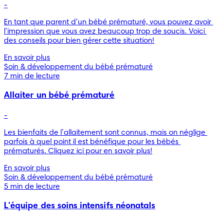
-
En tant que parent d’un bébé prématuré, vous pouvez avoir 
l’impression que vous avez beaucoup trop de soucis. Voici 
des conseils pour bien gérer cette situation!
En savoir plus
Soin & développement du bébé prématuré
7 min de lecture
Allaiter un bébé prématuré
-
Les bienfaits de l’allaitement sont connus, mais on néglige 
parfois à quel point il est bénéfique pour les bébés 
prématurés. Cliquez ici pour en savoir plus!
En savoir plus
Soin & développement du bébé prématuré
5 min de lecture
L'équipe des soins intensifs néonatals