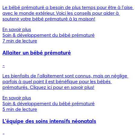
Le bébé prématuré a besoin de plus temps pour être à l’aise 
avec le monde extérieur. Voici les conseils pour aider à 
soutenir votre bébé prématuré à la maison!
En savoir plus
Soin & développement du bébé prématuré
7 min de lecture
Allaiter un bébé prématuré
-
Les bienfaits de l’allaitement sont connus, mais on néglige 
parfois à quel point il est bénéfique pour les bébés 
prématurés. Cliquez ici pour en savoir plus!
En savoir plus
Soin & développement du bébé prématuré
5 min de lecture
L'équipe des soins intensifs néonatals
-