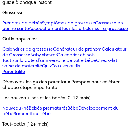
guide à chaque instant
Grossesse
Prénoms de bébés
Symptômes de grossesse
Grossesse en
bonne santé
Accouchement
Tous les articles sur la grossesse
Outils populaires 
Calendrier de grossesse
Générateur de prénom
Calculateur
de Grossesse
Baby shower
Calendrier chinois
Tout sur la date d’anniversaire de votre bébé
Check-list
valise de maternité
Quiz
Tous les outils
Parentalité
Découvrez les guides parentaux Pampers pour célébrer 
chaque étape importante
Les nouveau-nés et les bébés (0-12 mois)
Nouveau-né
Bébés prématurés
Bébé
Développement du
bébé
Sommeil du bébé
Tout-petits (12+ mois)