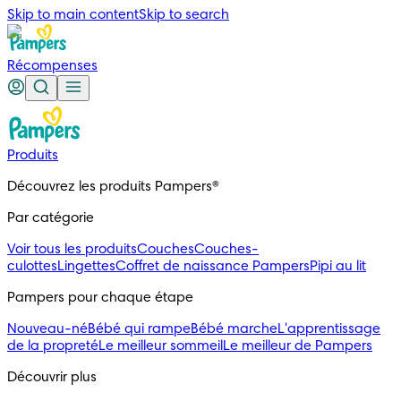
Skip to main content
Skip to search
Récompenses
Produits
Découvrez les produits Pampers®
Par catégorie
Voir tous les produits
Couches
Couches-
culottes
Lingettes
Coffret de naissance Pampers
Pipi au lit
Pampers pour chaque étape
Nouveau-né
Bébé qui rampe
Bébé marche
L'apprentissage
de la propreté
Le meilleur sommeil
Le meilleur de Pampers
Découvrir plus