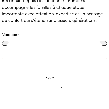
Reconnue depuis des décennies, Pampers 
accompagne les familles à chaque étape 
importante avec attention, expertise et un héritage 
de confort qui s'étend sur plusieurs générations.
Rejoins le club
Couches
Nous contacter
Lingettes
Carrières
C'est Quoi Pampers Club ?
Déclaration d’accessibilité
Conditions d’utilisations
Téléchargez l'app
Pampers Club