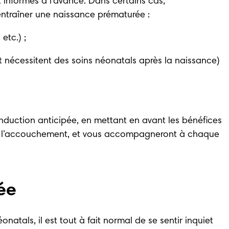
informés à l’avance. Dans certains cas, 
 entraîner une naissance prématurée : 
etc.) ; 
 nécessitent des soins néonatals après la naissance) 
uction anticipée, en mettant en avant les bénéfices 
près l’accouchement, et vous accompagneront à chaque 
ée
tals, il est tout à fait normal de se sentir inquiet 