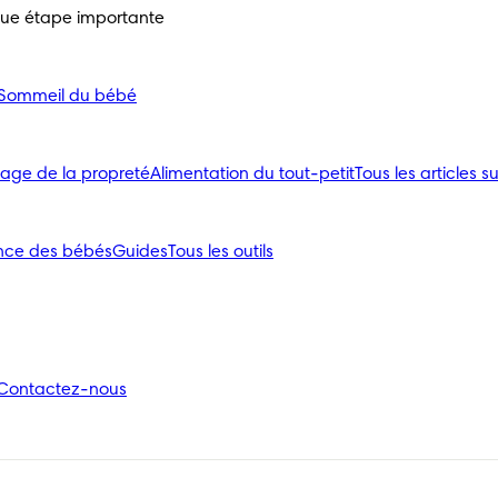
que étape importante
Sommeil du bébé
age de la propreté
Alimentation du tout-petit
Tous les articles su
nce des bébés
Guides
Tous les outils
Contactez-nous