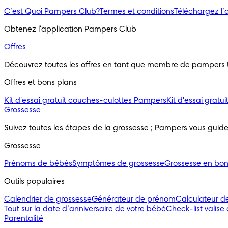
C’est Quoi Pampers Club?
Termes et conditions
Téléchargez l
Obtenez l'application Pampers Club
Offres
Découvrez toutes les offres en tant que membre de pampers 
Offres et bons plans
Kit d'essai gratuit couches-culottes Pampers
Kit d'essai grat
Grossesse
Suivez toutes les étapes de la grossesse ; Pampers vous guid
Grossesse
Prénoms de bébés
Symptômes de grossesse
Grossesse en bo
Outils populaires 
Calendrier de grossesse
Générateur de prénom
Calculateur d
Tout sur la date d’anniversaire de votre bébé
Check-list valise
Parentalité