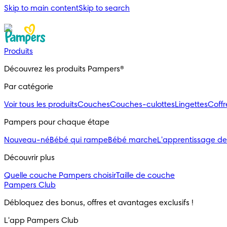
Skip to main content
Skip to search
Produits
Découvrez les produits Pampers®
Par catégorie
Voir tous les produits
Couches
Couches-culottes
Lingettes
Coff
Pampers pour chaque étape
Nouveau-né
Bébé qui rampe
Bébé marche
L'apprentissage de
Découvrir plus
Quelle couche Pampers choisir
Taille de couche
Pampers Club
Débloquez des bonus, offres et avantages exclusifs !
L'app Pampers Club