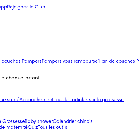
’app
Rejoignez le Club!
!
uit couches Pampers
Pampers vous rembourse
1 an de couches 
e à chaque instant
nne santé
Accouchement
Tous les articles sur la grossesse
e Grossesse
Baby shower
Calendrier chinois
 de maternité
Quiz
Tous les outils