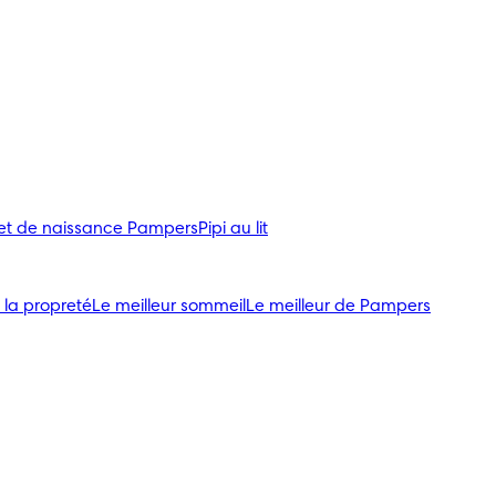
ret de naissance Pampers
Pipi au lit
 la propreté
Le meilleur sommeil
Le meilleur de Pampers