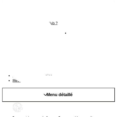
Couches
Nous contacter
Lingettes
Carrières
C'est Quoi Pampers Club ?
Déclaration d’accessibilité
Conditions d’utilisations
Téléchargez l'app
Pampers Club
Notification de confidentialité
Cookies
Plan du site
Site PG
Changer le pays/région
Mes données
Menu détaillé