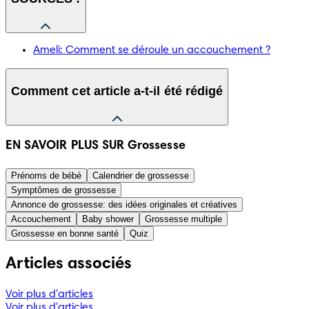
Ameli: Comment se déroule un accouchement ?
Comment cet article a-t-il été rédigé
Les informations présentées dans cet article ont été 
EN SAVOIR PLUS SUR Grossesse
compilées à partir d’informations fiables d’origine médicale 
ou gouvernementale, comme par exemple la Haute autorité 
Prénoms de bébé
Calendrier de grossesse
de la santé ou le Conseil national des gynécologues et 
Symptômes de grossesse
obstétriciens français. Une liste des sources utilisées est 
Annonce de grossesse: des idées originales et créatives
présentée ci-dessous. Le contenu de cet article n’a pas 
Accouchement
Baby shower
Grossesse multiple
vocation à se substituer à l’avis d’un professionnel médical. 
Grossesse en bonne santé
Quiz
Référez-vous toujours à de tels professionnels en ce qui 
concerne les diagnostics ou traitements éventuels.
Articles associés
Voir plus d'articles
Voir plus d'articles