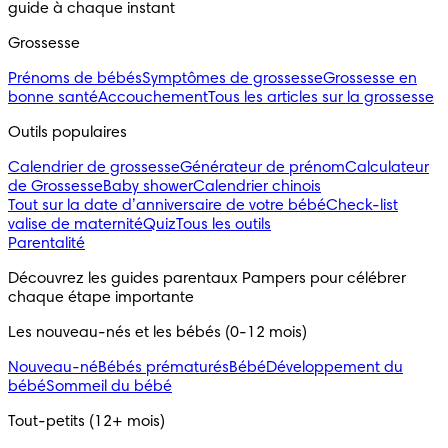
guide à chaque instant
Grossesse
Prénoms de bébés
Symptômes de grossesse
Grossesse en
bonne santé
Accouchement
Tous les articles sur la grossesse
Outils populaires 
Calendrier de grossesse
Générateur de prénom
Calculateur
de Grossesse
Baby shower
Calendrier chinois
Tout sur la date d’anniversaire de votre bébé
Check-list
valise de maternité
Quiz
Tous les outils
Parentalité
Découvrez les guides parentaux Pampers pour célébrer 
chaque étape importante
Les nouveau-nés et les bébés (0-12 mois)
Nouveau-né
Bébés prématurés
Bébé
Développement du
bébé
Sommeil du bébé
Tout-petits (12+ mois)