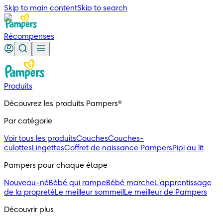
Skip to main content
Skip to search
Récompenses
Produits
Découvrez les produits Pampers®
Par catégorie
Voir tous les produits
Couches
Couches-
culottes
Lingettes
Coffret de naissance Pampers
Pipi au lit
Pampers pour chaque étape
Nouveau-né
Bébé qui rampe
Bébé marche
L'apprentissage
de la propreté
Le meilleur sommeil
Le meilleur de Pampers
Découvrir plus