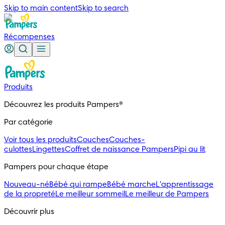
Skip to main content
Skip to search
Récompenses
Produits
Découvrez les produits Pampers®
Par catégorie
Voir tous les produits
Couches
Couches-
culottes
Lingettes
Coffret de naissance Pampers
Pipi au lit
Pampers pour chaque étape
Nouveau-né
Bébé qui rampe
Bébé marche
L'apprentissage
de la propreté
Le meilleur sommeil
Le meilleur de Pampers
Découvrir plus