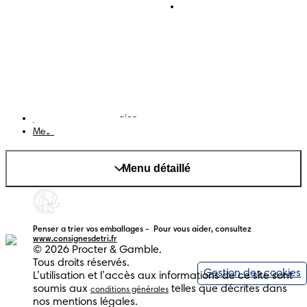
Téléchargez l'app
Pampers Club
Notification de confidentialité
Cookies
Plan du site
Site PG
Changer le pays/région
Mes données
Menu détaillé
Penser a trier vos emballages -  Pour vous aider, consultez 
www.consignesdetri.fr
© 2026 Procter & Gamble.
Tous droits réservés.
Gestion des cookies
L’utilisation et l’accès aux informations de ce site sont
soumis aux
telles que décrites dans
conditions générales
nos mentions légales.