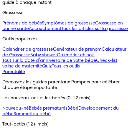
guide à chaque instant
Grossesse
Prénoms de bébés
Symptômes de grossesse
Grossesse en
bonne santé
Accouchement
Tous les articles sur la grossesse
Outils populaires 
Calendrier de grossesse
Générateur de prénom
Calculateur
de Grossesse
Baby shower
Calendrier chinois
Tout sur la date d’anniversaire de votre bébé
Check-list
valise de maternité
Quiz
Tous les outils
Parentalité
Découvrez les guides parentaux Pampers pour célébrer 
chaque étape importante
Les nouveau-nés et les bébés (0-12 mois)
Nouveau-né
Bébés prématurés
Bébé
Développement du
bébé
Sommeil du bébé
Tout-petits (12+ mois)