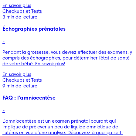
En savoir plus
Checkups et Tests
3 min de lecture
Échographies prénatales
-
Pendant la grossesse, vous devrez effectuer des examens, y 
compris des échographies, pour déterminer l'état de santé 
de votre bébé. En savoir plus!
En savoir plus
Checkups et Tests
9 min de lecture
FAQ : l’amniocentèse
-
L’amniocentèse est un examen prénatal courant qui 
implique de prélever un peu de liquide amniotique de 
l’utérus en vue d’une analyse. Découvrez à quoi ça sert!