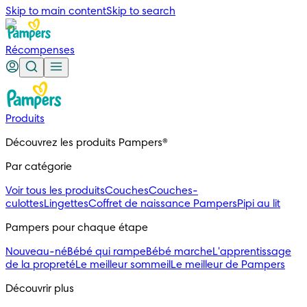
Skip to main content
Skip to search
Récompenses
Produits
Découvrez les produits Pampers®
Par catégorie
Voir tous les produits
Couches
Couches-
culottes
Lingettes
Coffret de naissance Pampers
Pipi au lit
Pampers pour chaque étape
Nouveau-né
Bébé qui rampe
Bébé marche
L'apprentissage
de la propreté
Le meilleur sommeil
Le meilleur de Pampers
Découvrir plus