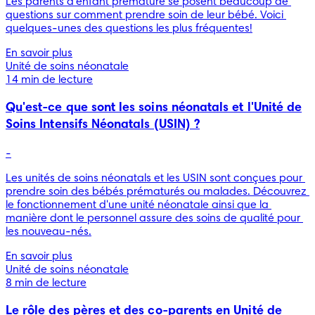
Les parents d'enfant prématuré se posent beaucoup de 
questions sur comment prendre soin de leur bébé. Voici 
quelques-unes des questions les plus fréquentes!
En savoir plus
Unité de soins néonatale
14 min de lecture
Qu'est-ce que sont les soins néonatals et l'Unité de
Soins Intensifs Néonatals (USIN) ?
-
Les unités de soins néonatals et les USIN sont conçues pour 
prendre soin des bébés prématurés ou malades. Découvrez 
le fonctionnement d'une unité néonatale ainsi que la 
manière dont le personnel assure des soins de qualité pour 
les nouveau-nés.
En savoir plus
Unité de soins néonatale
8 min de lecture
Le rôle des pères et des co-parents en Unité de