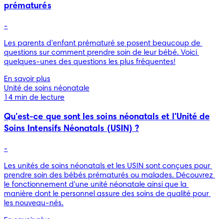
prématurés
-
Les parents d'enfant prématuré se posent beaucoup de 
questions sur comment prendre soin de leur bébé. Voici 
quelques-unes des questions les plus fréquentes!
En savoir plus
Unité de soins néonatale
14 min de lecture
Qu'est-ce que sont les soins néonatals et l'Unité de
Soins Intensifs Néonatals (USIN) ?
-
Les unités de soins néonatals et les USIN sont conçues pour 
prendre soin des bébés prématurés ou malades. Découvrez 
le fonctionnement d'une unité néonatale ainsi que la 
manière dont le personnel assure des soins de qualité pour 
les nouveau-nés.