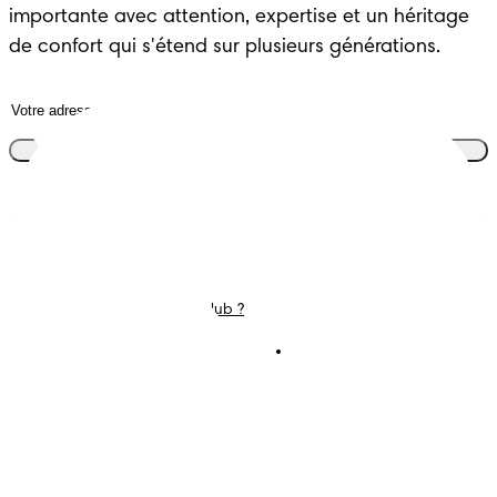
importante avec attention, expertise et un héritage 
de confort qui s'étend sur plusieurs générations.
Rejoins le club
Couches
Nous contacter
Lingettes
Carrières
C'est Quoi Pampers Club ?
Déclaration d’accessibilité
Conditions d’utilisations
Téléchargez l'app
Pampers Club
Notification de confidentialité
Cookies
Plan du site