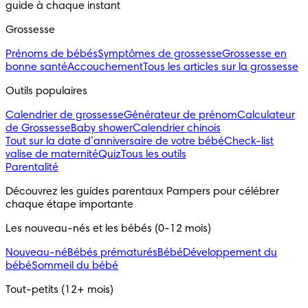
guide à chaque instant
Grossesse
Prénoms de bébés
Symptômes de grossesse
Grossesse en
bonne santé
Accouchement
Tous les articles sur la grossesse
Outils populaires 
Calendrier de grossesse
Générateur de prénom
Calculateur
de Grossesse
Baby shower
Calendrier chinois
Tout sur la date d’anniversaire de votre bébé
Check-list
valise de maternité
Quiz
Tous les outils
Parentalité
Découvrez les guides parentaux Pampers pour célébrer 
chaque étape importante
Les nouveau-nés et les bébés (0-12 mois)
Nouveau-né
Bébés prématurés
Bébé
Développement du
bébé
Sommeil du bébé
Tout-petits (12+ mois)