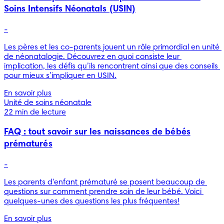
Soins Intensifs Néonatals (USIN)
-
Les pères et les co-parents jouent un rôle primordial en unité 
de néonatalogie. Découvrez en quoi consiste leur 
implication, les défis qu’ils rencontrent ainsi que des conseils 
pour mieux s’impliquer en USIN.
En savoir plus
Unité de soins néonatale
22 min de lecture
FAQ : tout savoir sur les naissances de bébés
prématurés
-
Les parents d'enfant prématuré se posent beaucoup de 
questions sur comment prendre soin de leur bébé. Voici 
quelques-unes des questions les plus fréquentes!
En savoir plus