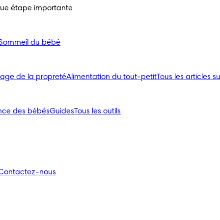
que étape importante
Sommeil du bébé
age de la propreté
Alimentation du tout-petit
Tous les articles su
nce des bébés
Guides
Tous les outils
Contactez-nous