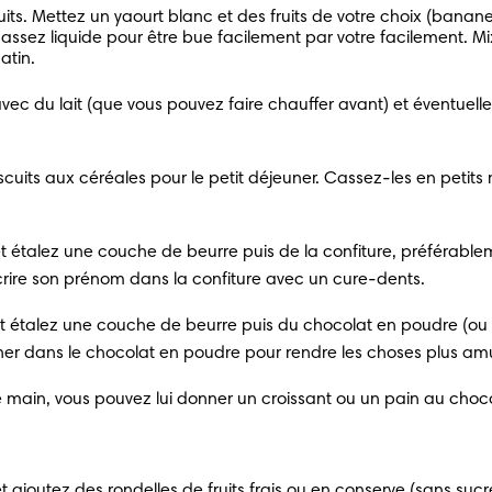
its. Mettez un yaourt blanc et des fruits de votre choix (banane
assez liquide pour être bue facilement par votre facilement. Mi
atin.
i avec du lait (que vous pouvez faire chauffer avant) et éventue
cuits aux céréales pour le petit déjeuner. Cassez-les en petits m
 et étalez une couche de beurre puis de la confiture, préférabl
crire son prénom dans la confiture avec un cure-dents.
 et étalez une couche de beurre puis du chocolat en poudre (ou 
iner dans le chocolat en poudre pour rendre les choses plus amu
de main, vous pouvez lui donner un croissant ou un pain au cho
t ajoutez des rondelles de fruits frais ou en conserve (sans sucr