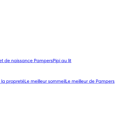
ret de naissance Pampers
Pipi au lit
 la propreté
Le meilleur sommeil
Le meilleur de Pampers