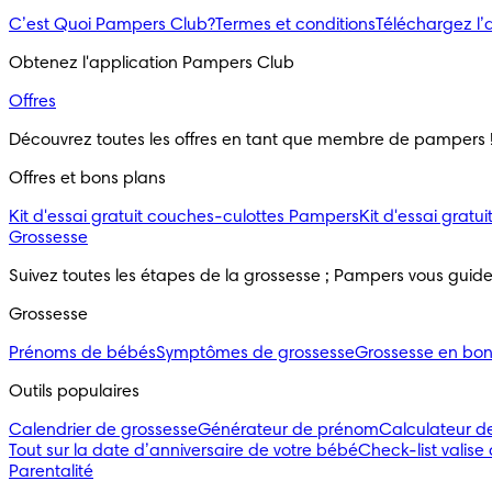
C’est Quoi Pampers Club?
Termes et conditions
Téléchargez l
Obtenez l'application Pampers Club
Offres
Découvrez toutes les offres en tant que membre de pampers 
Offres et bons plans
Kit d'essai gratuit couches-culottes Pampers
Kit d'essai grat
Grossesse
Suivez toutes les étapes de la grossesse ; Pampers vous guid
Grossesse
Prénoms de bébés
Symptômes de grossesse
Grossesse en bo
Outils populaires 
Calendrier de grossesse
Générateur de prénom
Calculateur d
Tout sur la date d’anniversaire de votre bébé
Check-list valise
Parentalité