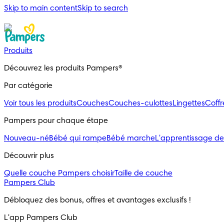
Skip to main content
Skip to search
Produits
Découvrez les produits Pampers®
Par catégorie
Voir tous les produits
Couches
Couches-culottes
Lingettes
Coff
Pampers pour chaque étape
Nouveau-né
Bébé qui rampe
Bébé marche
L'apprentissage de
Découvrir plus
Quelle couche Pampers choisir
Taille de couche
Pampers Club
Débloquez des bonus, offres et avantages exclusifs !
L'app Pampers Club