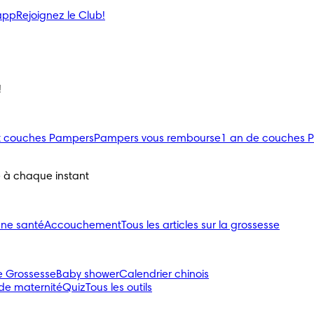
’app
Rejoignez le Club!
!
uit couches Pampers
Pampers vous rembourse
1 an de couches 
e à chaque instant
nne santé
Accouchement
Tous les articles sur la grossesse
e Grossesse
Baby shower
Calendrier chinois
 de maternité
Quiz
Tous les outils