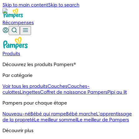
Skip to main content
Skip to search
Récompenses
Produits
Découvrez les produits Pampers®
Par catégorie
Voir tous les produits
Couches
Couches-
culottes
Lingettes
Coffret de naissance Pampers
Pipi au lit
Pampers pour chaque étape
Nouveau-né
Bébé qui rampe
Bébé marche
L'apprentissage
de la propreté
Le meilleur sommeil
Le meilleur de Pampers
Découvrir plus