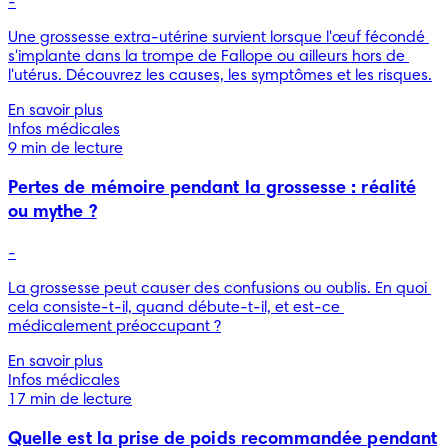
-
Une grossesse extra-utérine survient lorsque l'œuf fécondé 
s'implante dans la trompe de Fallope ou ailleurs hors de 
l'utérus. Découvrez les causes, les symptômes et les risques.
En savoir plus
Infos médicales
9 min de lecture
Pertes de mémoire pendant la grossesse : réalité
ou mythe ?
-
La grossesse peut causer des confusions ou oublis. En quoi 
cela consiste-t-il, quand débute-t-il, et est-ce 
médicalement préoccupant ?
En savoir plus
Infos médicales
17 min de lecture
Quelle est la prise de poids recommandée pendant