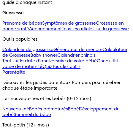
guide à chaque instant
Grossesse
Prénoms de bébés
Symptômes de grossesse
Grossesse en
bonne santé
Accouchement
Tous les articles sur la grossesse
Outils populaires 
Calendrier de grossesse
Générateur de prénom
Calculateur
de Grossesse
Baby shower
Calendrier chinois
Tout sur la date d’anniversaire de votre bébé
Check-list
valise de maternité
Quiz
Tous les outils
Parentalité
Découvrez les guides parentaux Pampers pour célébrer 
chaque étape importante
Les nouveau-nés et les bébés (0-12 mois)
Nouveau-né
Bébés prématurés
Bébé
Développement du
bébé
Sommeil du bébé
Tout-petits (12+ mois)