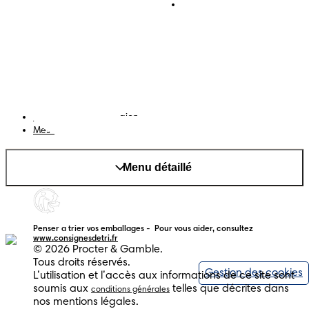
Téléchargez l'app
Pampers Club
Notification de confidentialité
Cookies
Plan du site
Site PG
Changer le pays/région
Mes données
Menu détaillé
Penser a trier vos emballages -  Pour vous aider, consultez 
www.consignesdetri.fr
© 2026 Procter & Gamble.
Tous droits réservés.
Gestion des cookies
L’utilisation et l’accès aux informations de ce site sont
soumis aux
telles que décrites dans
conditions générales
nos mentions légales.