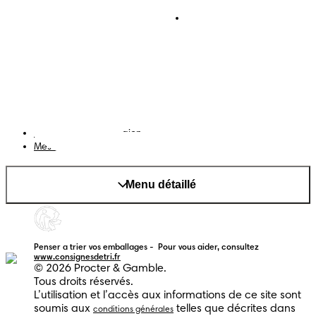
Conditions d’utilisations
Téléchargez l'app
Pampers Club
Notification de confidentialité
Cookies
Plan du site
Site PG
Changer le pays/région
Mes données
Menu détaillé
Penser a trier vos emballages -  Pour vous aider, consultez 
www.consignesdetri.fr
© 2026 Procter & Gamble.
Tous droits réservés.
L’utilisation et l’accès aux informations de ce site sont
soumis aux
telles que décrites dans
conditions générales