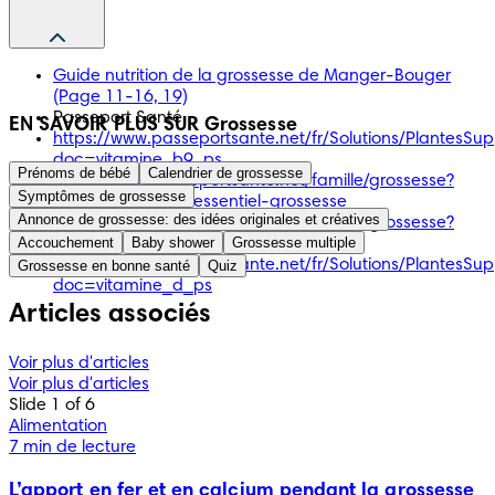
Guide nutrition de la grossesse de Manger-Bouger
(Page 11-16, 19)
Passeport Santé
EN SAVOIR PLUS SUR Grossesse
https://www.passeportsante.net/fr/Solutions/PlantesSu
doc=vitamine_b9_ps
Prénoms de bébé
Calendrier de grossesse
https://www.passeportsante.net/famille/grossesse?
Symptômes de grossesse
doc=fer-mineral-essentiel-grossesse
Annonce de grossesse: des idées originales et créatives
https://www.passeportsante.net/famille/grossesse?
Accouchement
Baby shower
Grossesse multiple
doc=calcium-femme-enceinte
https://www.passeportsante.net/fr/Solutions/PlantesSu
Grossesse en bonne santé
Quiz
doc=vitamine_d_ps
Articles associés
Voir plus d'articles
Voir plus d'articles
Slide 1 of 6
Alimentation
7 min de lecture
L’apport en fer et en calcium pendant la grossesse