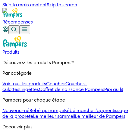
Skip to main content
Skip to search
Récompenses
Produits
Découvrez les produits Pampers®
Par catégorie
Voir tous les produits
Couches
Couches-
culottes
Lingettes
Coffret de naissance Pampers
Pipi au lit
Pampers pour chaque étape
Nouveau-né
Bébé qui rampe
Bébé marche
L'apprentissage
de la propreté
Le meilleur sommeil
Le meilleur de Pampers
Découvrir plus