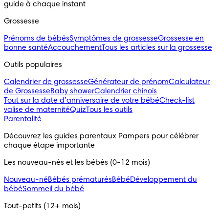
guide à chaque instant
Grossesse
Prénoms de bébés
Symptômes de grossesse
Grossesse en
bonne santé
Accouchement
Tous les articles sur la grossesse
Outils populaires 
Calendrier de grossesse
Générateur de prénom
Calculateur
de Grossesse
Baby shower
Calendrier chinois
Tout sur la date d’anniversaire de votre bébé
Check-list
valise de maternité
Quiz
Tous les outils
Parentalité
Découvrez les guides parentaux Pampers pour célébrer 
chaque étape importante
Les nouveau-nés et les bébés (0-12 mois)
Nouveau-né
Bébés prématurés
Bébé
Développement du
bébé
Sommeil du bébé
Tout-petits (12+ mois)