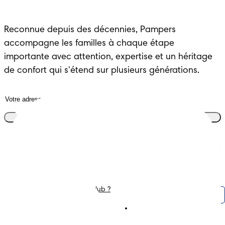
Reconnue depuis des décennies, Pampers 
accompagne les familles à chaque étape 
importante avec attention, expertise et un héritage 
de confort qui s'étend sur plusieurs générations.
Rejoins le club
Couches
Nous contacter
Lingettes
Carrières
C'est Quoi Pampers Club ?
Déclaration d’accessibilité
Gestion des cookies
Conditions d’utilisations
Téléchargez l'app
Pampers Club