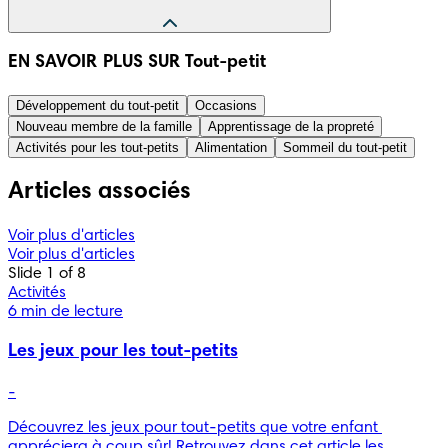
Les informations présentées dans cet article ont été 
EN SAVOIR PLUS SUR Tout-petit
compilées à partir d’informations fiables d’origine médicale 
ou gouvernementale, comme par exemple la Haute autorité 
Développement du tout-petit
Occasions
de la santé ou le Conseil national des gynécologues et 
Nouveau membre de la famille
Apprentissage de la propreté
obstétriciens français. Une liste des sources utilisées est 
Activités pour les tout-petits
Alimentation
Sommeil du tout-petit
présentée ci-dessous. Le contenu de cet article n’a pas 
vocation à se substituer à l’avis d’un professionnel médical. 
Articles associés
Référez-vous toujours à de tels professionnels en ce qui 
concerne les diagnostics ou traitements éventuels.
Voir plus d'articles
Voir plus d'articles
Slide 1 of 8
Activités
6 min de lecture
Les jeux pour les tout-petits
-
Découvrez les jeux pour tout-petits que votre enfant 
appréciera à coup sûr! Retrouvez dans cet article les 