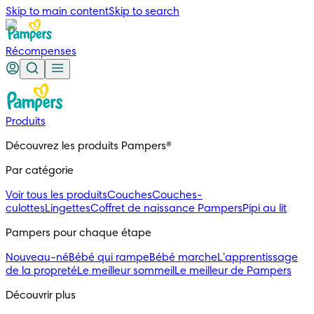
Skip to main content
Skip to search
Récompenses
Produits
Découvrez les produits Pampers®
Par catégorie
Voir tous les produits
Couches
Couches-
culottes
Lingettes
Coffret de naissance Pampers
Pipi au lit
Pampers pour chaque étape
Nouveau-né
Bébé qui rampe
Bébé marche
L'apprentissage
de la propreté
Le meilleur sommeil
Le meilleur de Pampers
Découvrir plus