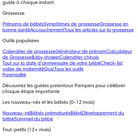
guide à chaque instant
Grossesse
Prénoms de bébés
Symptômes de grossesse
Grossesse en
bonne santé
Accouchement
Tous les articles sur la grossesse
Outils populaires 
Calendrier de grossesse
Générateur de prénom
Calculateur
de Grossesse
Baby shower
Calendrier chinois
Tout sur la date d’anniversaire de votre bébé
Check-list
valise de maternité
Quiz
Tous les outils
Parentalité
Découvrez les guides parentaux Pampers pour célébrer 
chaque étape importante
Les nouveau-nés et les bébés (0-12 mois)
Nouveau-né
Bébés prématurés
Bébé
Développement du
bébé
Sommeil du bébé
Tout-petits (12+ mois)