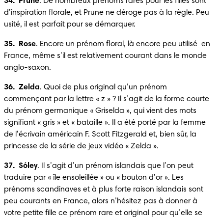
34.  Prune
. De nombreux prénoms rares pour les filles sont 
d’inspiration florale, et Prune ne déroge pas à la règle. Peu 
usité, il est parfait pour se démarquer.
35.  Rose
. Encore un prénom floral, là encore peu utilisé  en 
France, même s’il est relativement courant dans le monde 
anglo-saxon.
36.  Zelda
. Quoi de plus original qu’un prénom 
commençant par la lettre « z » ? Il s’agit de la forme courte 
du prénom germanique « Griselda », qui vient des mots 
signifiant « gris » et « bataille ». Il a été porté par la femme 
de l’écrivain américain F. Scott Fitzgerald et, bien sûr, la 
princesse de la série de jeux vidéo « Zelda ».
37.  Sóley
. Il s’agit d’un prénom islandais que l’on peut 
traduire par « île ensoleillée » ou « bouton d’or ». Les 
prénoms scandinaves et à plus forte raison islandais sont 
peu courants en France, alors n’hésitez pas à donner à 
votre petite fille ce prénom rare et original pour qu’elle se 