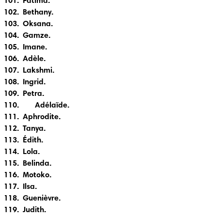
101.  Fatima.

102.  Bethany.

103.  Oksana.

104.  Gamze.

105.  Imane.

106.  Adèle.

107.  Lakshmi.

108.  Ingrid.

109.  Petra.

110.	Adélaïde.

111.  Aphrodite.

112.  Tanya.

113.  Édith.

114.  Lola.

115.  Belinda.

116.  Motoko.

117.  Ilsa.

118.  Guenièvre.

119.  Judith.
