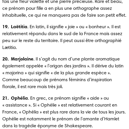
fois une fleur violette et une pierre précieuse. Rare et beau, 
ce prénom pour fille a en plus une orthographe assez 
inhabituelle, ce qui ne manquera pas de faire son petit effet.
19.  Laëtitia
. En latin, il signifie « joie » ou « bonheur ». Il est 
relativement répandu dans le sud de la France mais assez 
peu sur le reste du territoire. Il peut aussi être orthographié 
Lætitia.
20.  Marjolaine
. Il s’agit du nom d’une plante aromatique 
également appelée « l’origan des jardins ». Il dérive du latin 
« majorina » qui signifie « de la plus grande espèce ». 
Comme beaucoup de prénoms féminins d’inspiration 
florale, il est rare mais très joli.
21.  Ophélia
. En grec, ce prénom signifie « aide » ou 
« assistance ». Si « Ophélie » est relativement courant en 
France, « Ophélia » est plus rare dans la vie de tous les jours. 
Ophélie est notamment le prénom de l’amante d’Hamlet 
dans la tragédie éponyme de Shakespeare.