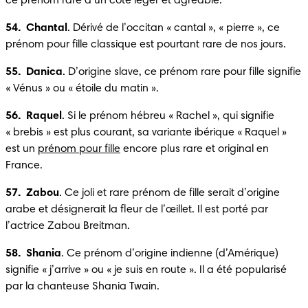
ce prénom rare a un côté léger et agréable.
54.  Chantal
. Dérivé de l’occitan « cantal », « pierre », ce 
prénom pour fille classique est pourtant rare de nos jours.
55.  Danica
. D’origine slave, ce prénom rare pour fille signifie 
« Vénus » ou « étoile du matin ». 
56.  Raquel
. Si le prénom hébreu « Rachel », qui signifie 
« brebis » est plus courant, sa variante ibérique « Raquel » 
est un 
prénom pour fille
 encore plus rare et original en 
France.
57.  Zabou
. Ce joli et rare prénom de fille serait d’origine 
arabe et désignerait la fleur de l’œillet. Il est porté par 
l’actrice Zabou Breitman.
58.  Shania
. Ce prénom d’origine indienne (d’Amérique) 
signifie « j’arrive » ou « je suis en route ». Il a été popularisé 
par la chanteuse Shania Twain.