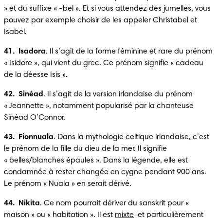
» et du suffixe « -bel ». Et si vous attendez des jumelles, vous 
pouvez par exemple choisir de les appeler Christabel et 
Isabel.
41.  Isadora
. Il s’agit de la forme féminine et rare du prénom 
« Isidore », qui vient du grec. Ce prénom signifie « cadeau 
de la déesse Isis ».
42.  Sinéad
. Il s’agit de la version irlandaise du prénom 
« Jeannette », notamment popularisé par la chanteuse 
Sinéad O’Connor.
43.  Fionnuala
. Dans la mythologie celtique irlandaise, c’est 
le prénom de la fille du dieu de la mer. Il signifie 
« belles/blanches épaules ». Dans la légende, elle est 
condamnée à rester changée en cygne pendant 900 ans. 
Le prénom « Nuala » en serait dérivé.
44.  Nikita
. Ce nom pourrait dériver du sanskrit pour « 
maison » ou « habitation ». Il est 
mixte
  et particulièrement 