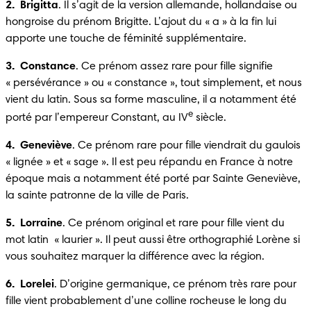
2.  Brigitta
. Il s’agit de la version allemande, hollandaise ou 
hongroise du prénom Brigitte. L’ajout du « a » à la fin lui 
apporte une touche de féminité supplémentaire.
3.  Constance
. Ce prénom assez rare pour fille signifie 
« persévérance » ou « constance », tout simplement, et nous 
vient du latin. Sous sa forme masculine, il a notamment été 
e
porté par l’empereur Constant, au IV
 siècle. 
4.  Geneviève
. Ce prénom rare pour fille viendrait du gaulois  
« lignée » et « sage ». Il est peu répandu en France à notre 
époque mais a notamment été porté par Sainte Geneviève, 
la sainte patronne de la ville de Paris.
5.  Lorraine
. Ce prénom original et rare pour fille vient du 
mot latin  « laurier ». Il peut aussi être orthographié Lorène si 
vous souhaitez marquer la différence avec la région.
6.  Lorelei
. D’origine germanique, ce prénom très rare pour 
fille vient probablement d’une colline rocheuse le long du 