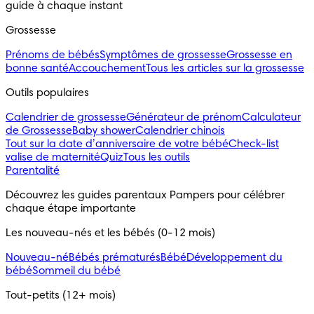
guide à chaque instant
Grossesse
Prénoms de bébés
Symptômes de grossesse
Grossesse en
bonne santé
Accouchement
Tous les articles sur la grossesse
Outils populaires 
Calendrier de grossesse
Générateur de prénom
Calculateur
de Grossesse
Baby shower
Calendrier chinois
Tout sur la date d’anniversaire de votre bébé
Check-list
valise de maternité
Quiz
Tous les outils
Parentalité
Découvrez les guides parentaux Pampers pour célébrer 
chaque étape importante
Les nouveau-nés et les bébés (0-12 mois)
Nouveau-né
Bébés prématurés
Bébé
Développement du
bébé
Sommeil du bébé
Tout-petits (12+ mois)