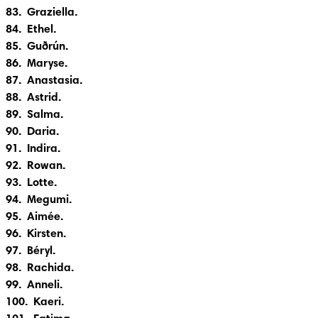
83.  Graziella.

84.  Ethel.

85.  Guðrún.

86.  Maryse.

87.  Anastasia.

88.  Astrid.

89.  Salma.

90.  Daria.

91.  Indira.

92.  Rowan.

93.  Lotte.

94.  Megumi.

95.  Aimée.

96.  Kirsten.

97.  Béryl.

98.  Rachida.

99.  Anneli.

100.  Kaeri.
