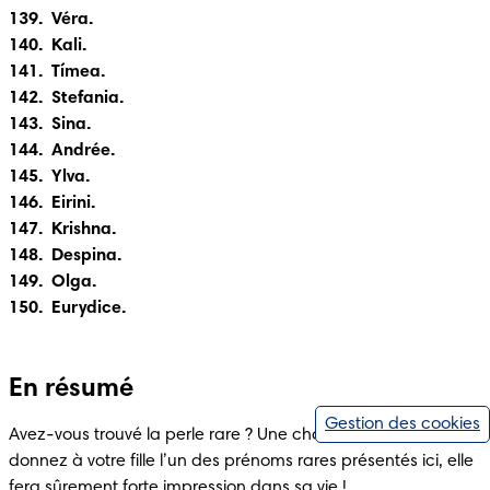
139.  Véra.

140.  Kali.

141.  Tímea.

142.  Stefania.

143.  Sina.

144.  Andrée.

145.  Ylva.

146.  Eirini.

147.  Krishna.

148.  Despina.

149.  Olga.

150.  Eurydice.
En résumé
Gestion des cookies
Avez-vous trouvé la perle rare ? Une chose est sûre : si vous 
donnez à votre fille l’un des prénoms rares présentés ici, elle 