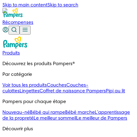
Skip to main content
Skip to search
Récompenses
Produits
Découvrez les produits Pampers®
Par catégorie
Voir tous les produits
Couches
Couches-
culottes
Lingettes
Coffret de naissance Pampers
Pipi au lit
Pampers pour chaque étape
Nouveau-né
Bébé qui rampe
Bébé marche
L'apprentissage
de la propreté
Le meilleur sommeil
Le meilleur de Pampers
Découvrir plus