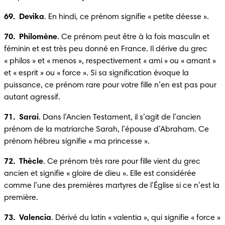
69.  Devika
. En hindi, ce prénom signifie « petite déesse ».
70.  Philomène
. Ce prénom peut être à la fois masculin et 
féminin et est très peu donné en France. Il dérive du grec 
« philos » et « menos », respectivement « ami » ou « amant » 
et « esprit » ou « force ». Si sa signification évoque la 
puissance, ce prénom rare pour votre fille n’en est pas pour 
autant agressif.
71.  Sarai
. Dans l’Ancien Testament, il s’agit de l’ancien 
prénom de la matriarche Sarah, l’épouse d’Abraham. Ce 
prénom hébreu signifie « ma princesse ».
72.  Thècle
. Ce prénom très rare pour fille vient du grec 
ancien et signifie « gloire de dieu ». Elle est considérée 
comme l’une des premières martyres de l’Église si ce n’est la 
première.
73.  Valencia
. Dérivé du latin « valentia », qui signifie « force » 