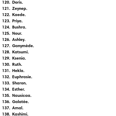
120.  Doris.

121.  Zeynep.

122.  Kaede.

123.  Priya.

124.  Bushra.

125.  Nour.

126.  Ashley.

127.  Ganymède.

128.  Katsumi.

129.  Ksenia.

130.  Ruth.

131.  Hekla.

132.  Euphrasie.

133.  Sharon.

134.  Esther.

135.  Nausicaa.

136.  Galatée.

137.  Amal.

138.  Kashimi.
