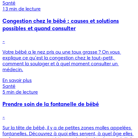
Santé
13 min de lecture
Congestion chez le bébé : causes et solutions
possibles et quand consulter
-
Votre bébé a le nez pris ou une toux grasse ? On vous 
explique ce qu’est la congestion chez le tout-petit, 
comment la soulager et à quel moment consulter un 
médecin.
En savoir plus
Santé
5 min de lecture
Prendre soin de la fontanelle de bébé
-
Sur la tête de bébé, il y a de petites zones molles appelées 
fontanelles. Découvrez à quoi elles servent, à quel âge elles 