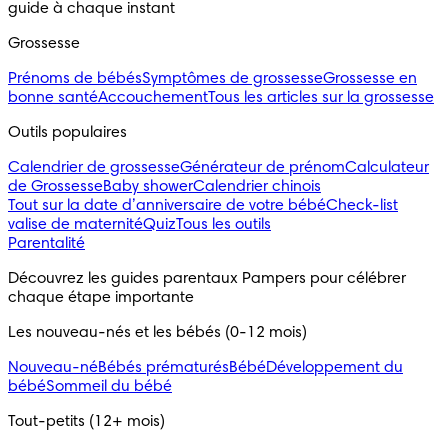
guide à chaque instant
Grossesse
Prénoms de bébés
Symptômes de grossesse
Grossesse en
bonne santé
Accouchement
Tous les articles sur la grossesse
Outils populaires 
Calendrier de grossesse
Générateur de prénom
Calculateur
de Grossesse
Baby shower
Calendrier chinois
Tout sur la date d’anniversaire de votre bébé
Check-list
valise de maternité
Quiz
Tous les outils
Parentalité
Découvrez les guides parentaux Pampers pour célébrer 
chaque étape importante
Les nouveau-nés et les bébés (0-12 mois)
Nouveau-né
Bébés prématurés
Bébé
Développement du
bébé
Sommeil du bébé
Tout-petits (12+ mois)