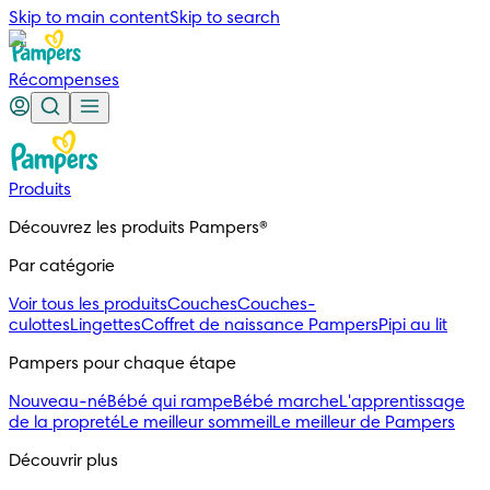
Skip to main content
Skip to search
Récompenses
Produits
Découvrez les produits Pampers®
Par catégorie
Voir tous les produits
Couches
Couches-
culottes
Lingettes
Coffret de naissance Pampers
Pipi au lit
Pampers pour chaque étape
Nouveau-né
Bébé qui rampe
Bébé marche
L'apprentissage
de la propreté
Le meilleur sommeil
Le meilleur de Pampers
Découvrir plus