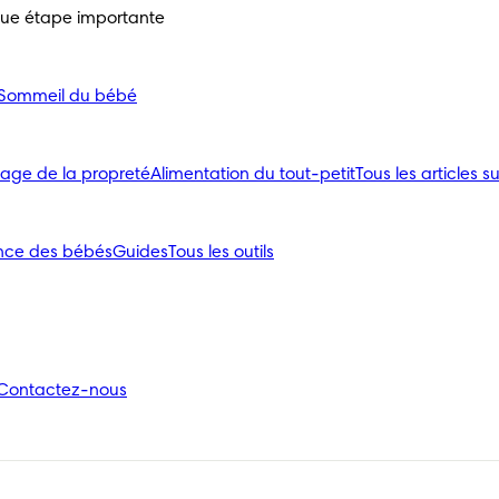
que étape importante
Sommeil du bébé
age de la propreté
Alimentation du tout-petit
Tous les articles su
nce des bébés
Guides
Tous les outils
Contactez-nous