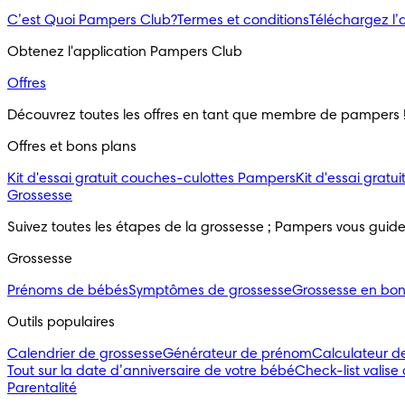
C’est Quoi Pampers Club?
Termes et conditions
Téléchargez l
Obtenez l'application Pampers Club
Offres
Découvrez toutes les offres en tant que membre de pampers 
Offres et bons plans
Kit d'essai gratuit couches-culottes Pampers
Kit d'essai grat
Grossesse
Suivez toutes les étapes de la grossesse ; Pampers vous guid
Grossesse
Prénoms de bébés
Symptômes de grossesse
Grossesse en bo
Outils populaires 
Calendrier de grossesse
Générateur de prénom
Calculateur d
Tout sur la date d’anniversaire de votre bébé
Check-list valise
Parentalité