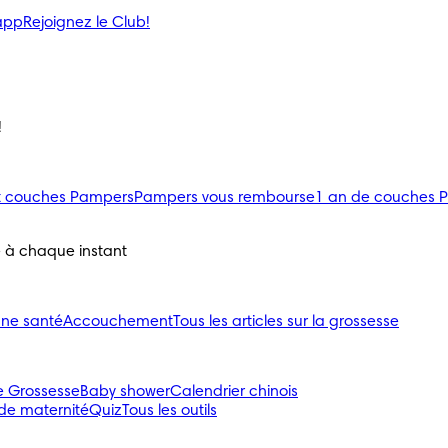
’app
Rejoignez le Club!
!
uit couches Pampers
Pampers vous rembourse
1 an de couches 
e à chaque instant
nne santé
Accouchement
Tous les articles sur la grossesse
e Grossesse
Baby shower
Calendrier chinois
 de maternité
Quiz
Tous les outils