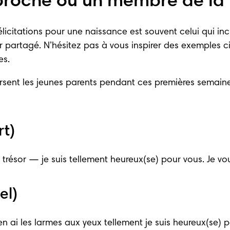
proche ou un membre de la f
licitations pour une naissance est souvent celui qui inc
ir partagé. N’hésitez pas à vous inspirer des exemples 
es.
rsent les jeunes parents pendant ces premières semaines
t)
t trésor — je suis tellement heureux(se) pour vous. Je vo
el)
n ai les larmes aux yeux tellement je suis heureux(se) po