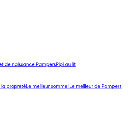
ret de naissance Pampers
Pipi au lit
 la propreté
Le meilleur sommeil
Le meilleur de Pampers