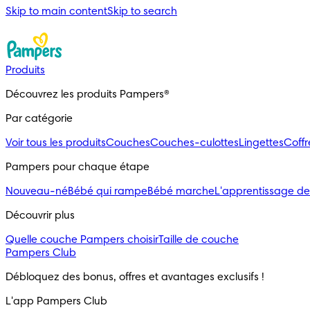
Skip to main content
Skip to search
Produits
Découvrez les produits Pampers®
Par catégorie
Voir tous les produits
Couches
Couches-culottes
Lingettes
Coff
Pampers pour chaque étape
Nouveau-né
Bébé qui rampe
Bébé marche
L'apprentissage de
Découvrir plus
Quelle couche Pampers choisir
Taille de couche
Pampers Club
Débloquez des bonus, offres et avantages exclusifs !
L'app Pampers Club