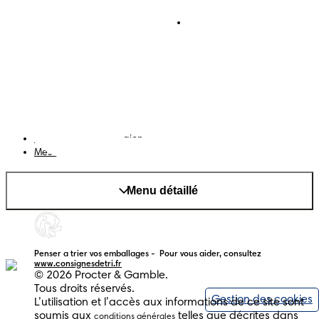
Conditions d’utilisations
Téléchargez l'app
Pampers Club
Notification de confidentialité
Cookies
Plan du site
Site PG
Changer le pays/région
Mes données
Menu détaillé
Penser a trier vos emballages -  Pour vous aider, consultez 
www.consignesdetri.fr
© 2026 Procter & Gamble.
Tous droits réservés.
Gestion des cookies
L’utilisation et l’accès aux informations de ce site sont
soumis aux
telles que décrites dans
conditions générales