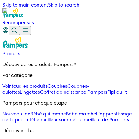
Skip to main content
Skip to search
Récompenses
Produits
Découvrez les produits Pampers®
Par catégorie
Voir tous les produits
Couches
Couches-
culottes
Lingettes
Coffret de naissance Pampers
Pipi au lit
Pampers pour chaque étape
Nouveau-né
Bébé qui rampe
Bébé marche
L'apprentissage
de la propreté
Le meilleur sommeil
Le meilleur de Pampers
Découvrir plus