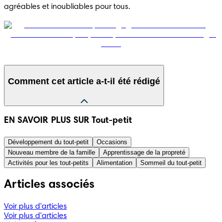
agréables et inoubliables pour tous.
Comment cet article a-t-il été rédigé
Les informations présentées dans cet article ont été 
EN SAVOIR PLUS SUR Tout-petit
compilées à partir d’informations fiables d’origine médicale 
ou gouvernementale, comme par exemple la Haute autorité 
Développement du tout-petit
Occasions
de la santé ou le Conseil national des gynécologues et 
Nouveau membre de la famille
Apprentissage de la propreté
obstétriciens français. Une liste des sources utilisées est 
Activités pour les tout-petits
Alimentation
Sommeil du tout-petit
présentée ci-dessous. Le contenu de cet article n’a pas 
vocation à se substituer à l’avis d’un professionnel médical. 
Articles associés
Référez-vous toujours à de tels professionnels en ce qui 
concerne les diagnostics ou traitements éventuels.
Voir plus d'articles
Voir plus d'articles