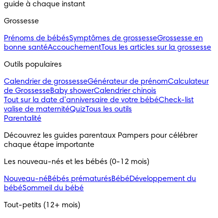
guide à chaque instant
Grossesse
Prénoms de bébés
Symptômes de grossesse
Grossesse en
bonne santé
Accouchement
Tous les articles sur la grossesse
Outils populaires 
Calendrier de grossesse
Générateur de prénom
Calculateur
de Grossesse
Baby shower
Calendrier chinois
Tout sur la date d’anniversaire de votre bébé
Check-list
valise de maternité
Quiz
Tous les outils
Parentalité
Découvrez les guides parentaux Pampers pour célébrer 
chaque étape importante
Les nouveau-nés et les bébés (0-12 mois)
Nouveau-né
Bébés prématurés
Bébé
Développement du
bébé
Sommeil du bébé
Tout-petits (12+ mois)