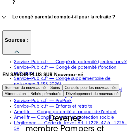
?
Le congé parental compte-t-il pour la retraite ?
Sources :
Service-Public.fr — Congé de paternité (secteur privé)
Service-Public.fr — Congé de paternité (fonction
publique)
EN SAVOIR PLUS SUR Nouveau-né
Service-Public.fr — Congé supplémentaire de
naissance (LFSS 2026)
Sommeil du nouveau-né
Soins
Conseils pour les nouveau-nés
Service-Public.fr — Congé parental à temps partiel
Alimentation
Bébés prématurés
Développement du nouveau-né
Service-Public.fr — Congé parental à temps plein
Service-Public.fr — PreParE
Service-Public.fr — Enfants et retraite
Ameli.fr — Congé paternité et accueil de l'enfant
Devenez 
Ameli.fr — Congé parental et protection sociale
Légifrance — Code du travail Art. L1225-47 à L1225-
membre Pampers et 
59