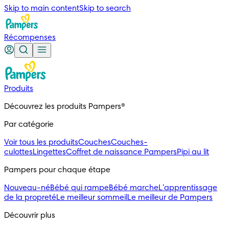
Skip to main content
Skip to search
Récompenses
Produits
Découvrez les produits Pampers®
Par catégorie
Voir tous les produits
Couches
Couches-
culottes
Lingettes
Coffret de naissance Pampers
Pipi au lit
Pampers pour chaque étape
Nouveau-né
Bébé qui rampe
Bébé marche
L'apprentissage
de la propreté
Le meilleur sommeil
Le meilleur de Pampers
Découvrir plus