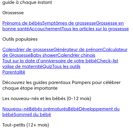
guide à chaque instant
Grossesse
Prénoms de bébés
Symptômes de grossesse
Grossesse en
bonne santé
Accouchement
Tous les articles sur la grossesse
Outils populaires 
Calendrier de grossesse
Générateur de prénom
Calculateur
de Grossesse
Baby shower
Calendrier chinois
Tout sur la date d’anniversaire de votre bébé
Check-list
valise de maternité
Quiz
Tous les outils
Parentalité
Découvrez les guides parentaux Pampers pour célébrer 
chaque étape importante
Les nouveau-nés et les bébés (0-12 mois)
Nouveau-né
Bébés prématurés
Bébé
Développement du
bébé
Sommeil du bébé
Tout-petits (12+ mois)