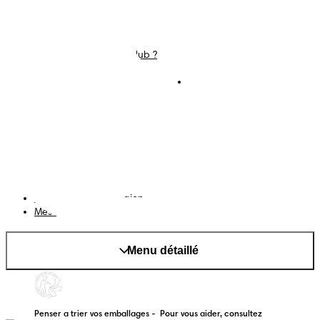
Couches
Nous contacter
Lingettes
Carrières
C'est Quoi Pampers Club ?
Déclaration d’accessibilité
Conditions d’utilisations
Téléchargez l'app
Pampers Club
Notification de confidentialité
Cookies
Plan du site
Site PG
Changer le pays/région
Mes données
Menu détaillé
Penser a trier vos emballages -  Pour vous aider, consultez 