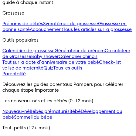
guide à chaque instant
Grossesse
Prénoms de bébés
Symptômes de grossesse
Grossesse en
bonne santé
Accouchement
Tous les articles sur la grossesse
Outils populaires 
Calendrier de grossesse
Générateur de prénom
Calculateur
de Grossesse
Baby shower
Calendrier chinois
Tout sur la date d’anniversaire de votre bébé
Check-list
valise de maternité
Quiz
Tous les outils
Parentalité
Découvrez les guides parentaux Pampers pour célébrer 
chaque étape importante
Les nouveau-nés et les bébés (0-12 mois)
Nouveau-né
Bébés prématurés
Bébé
Développement du
bébé
Sommeil du bébé
Tout-petits (12+ mois)