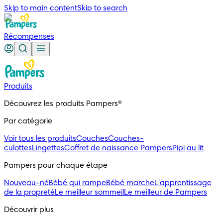
Skip to main content
Skip to search
Récompenses
Produits
Découvrez les produits Pampers®
Par catégorie
Voir tous les produits
Couches
Couches-
culottes
Lingettes
Coffret de naissance Pampers
Pipi au lit
Pampers pour chaque étape
Nouveau-né
Bébé qui rampe
Bébé marche
L'apprentissage
de la propreté
Le meilleur sommeil
Le meilleur de Pampers
Découvrir plus