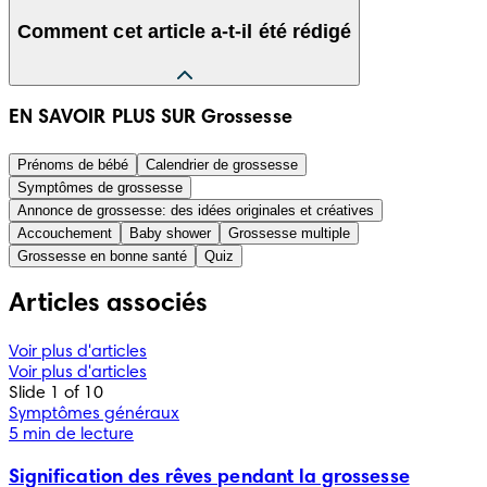
Comment cet article a-t-il été rédigé
Les informations présentées dans cet article ont été 
EN SAVOIR PLUS SUR Grossesse
compilées à partir d’informations fiables d’origine médicale 
ou gouvernementale, comme par exemple la Haute autorité 
Prénoms de bébé
Calendrier de grossesse
de la santé ou le Conseil national des gynécologues et 
Symptômes de grossesse
obstétriciens français. Une liste des sources utilisées est 
Annonce de grossesse: des idées originales et créatives
présentée ci-dessous. Le contenu de cet article n’a pas 
Accouchement
Baby shower
Grossesse multiple
vocation à se substituer à l’avis d’un professionnel médical. 
Grossesse en bonne santé
Quiz
Référez-vous toujours à de tels professionnels en ce qui 
concerne les diagnostics ou traitements éventuels.
Articles associés
Voir plus d'articles
Voir plus d'articles
Slide 1 of 10
Symptômes généraux
5 min de lecture
Signification des rêves pendant la grossesse