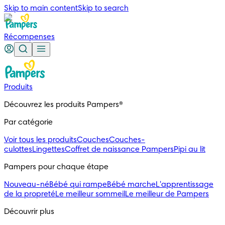
Skip to main content
Skip to search
Récompenses
Produits
Découvrez les produits Pampers®
Par catégorie
Voir tous les produits
Couches
Couches-
culottes
Lingettes
Coffret de naissance Pampers
Pipi au lit
Pampers pour chaque étape
Nouveau-né
Bébé qui rampe
Bébé marche
L'apprentissage
de la propreté
Le meilleur sommeil
Le meilleur de Pampers
Découvrir plus