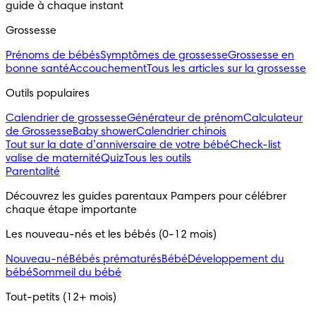
guide à chaque instant
Grossesse
Prénoms de bébés
Symptômes de grossesse
Grossesse en
bonne santé
Accouchement
Tous les articles sur la grossesse
Outils populaires 
Calendrier de grossesse
Générateur de prénom
Calculateur
de Grossesse
Baby shower
Calendrier chinois
Tout sur la date d’anniversaire de votre bébé
Check-list
valise de maternité
Quiz
Tous les outils
Parentalité
Découvrez les guides parentaux Pampers pour célébrer 
chaque étape importante
Les nouveau-nés et les bébés (0-12 mois)
Nouveau-né
Bébés prématurés
Bébé
Développement du
bébé
Sommeil du bébé
Tout-petits (12+ mois)