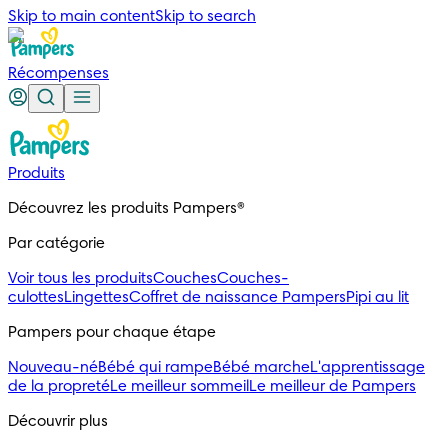
Skip to main content
Skip to search
Récompenses
Produits
Découvrez les produits Pampers®
Par catégorie
Voir tous les produits
Couches
Couches-
culottes
Lingettes
Coffret de naissance Pampers
Pipi au lit
Pampers pour chaque étape
Nouveau-né
Bébé qui rampe
Bébé marche
L'apprentissage
de la propreté
Le meilleur sommeil
Le meilleur de Pampers
Découvrir plus