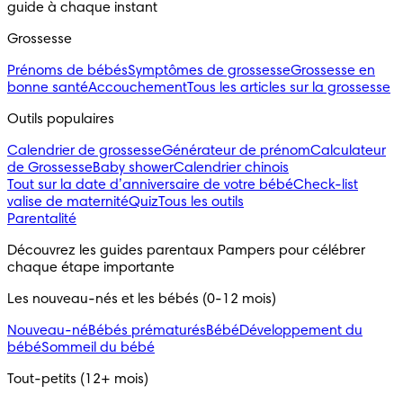
guide à chaque instant
Grossesse
Prénoms de bébés
Symptômes de grossesse
Grossesse en
bonne santé
Accouchement
Tous les articles sur la grossesse
Outils populaires 
Calendrier de grossesse
Générateur de prénom
Calculateur
de Grossesse
Baby shower
Calendrier chinois
Tout sur la date d’anniversaire de votre bébé
Check-list
valise de maternité
Quiz
Tous les outils
Parentalité
Découvrez les guides parentaux Pampers pour célébrer 
chaque étape importante
Les nouveau-nés et les bébés (0-12 mois)
Nouveau-né
Bébés prématurés
Bébé
Développement du
bébé
Sommeil du bébé
Tout-petits (12+ mois)