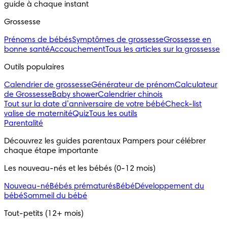
guide à chaque instant
Grossesse
Prénoms de bébés
Symptômes de grossesse
Grossesse en
bonne santé
Accouchement
Tous les articles sur la grossesse
Outils populaires 
Calendrier de grossesse
Générateur de prénom
Calculateur
de Grossesse
Baby shower
Calendrier chinois
Tout sur la date d’anniversaire de votre bébé
Check-list
valise de maternité
Quiz
Tous les outils
Parentalité
Découvrez les guides parentaux Pampers pour célébrer 
chaque étape importante
Les nouveau-nés et les bébés (0-12 mois)
Nouveau-né
Bébés prématurés
Bébé
Développement du
bébé
Sommeil du bébé
Tout-petits (12+ mois)