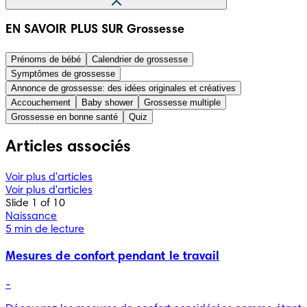
Les informations présentées dans cet article ont été 
EN SAVOIR PLUS SUR Grossesse
compilées à partir d’informations fiables d’origine médicale 
ou gouvernementale, comme par exemple la Haute autorité 
Prénoms de bébé
Calendrier de grossesse
de la santé ou le Conseil national des gynécologues et 
Symptômes de grossesse
obstétriciens français. Une liste des sources utilisées est 
Annonce de grossesse: des idées originales et créatives
présentée ci-dessous. Le contenu de cet article n’a pas 
Accouchement
Baby shower
Grossesse multiple
vocation à se substituer à l’avis d’un professionnel médical. 
Grossesse en bonne santé
Quiz
Référez-vous toujours à de tels professionnels en ce qui 
concerne les diagnostics ou traitements éventuels.
Articles associés
Voir plus d'articles
Voir plus d'articles
Slide 1 of 10
Naissance
5 min de lecture
Mesures de confort pendant le travail
-