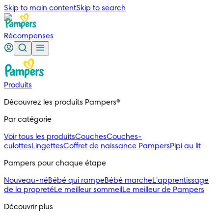
Skip to main content
Skip to search
Récompenses
Produits
Découvrez les produits Pampers®
Par catégorie
Voir tous les produits
Couches
Couches-
culottes
Lingettes
Coffret de naissance Pampers
Pipi au lit
Pampers pour chaque étape
Nouveau-né
Bébé qui rampe
Bébé marche
L'apprentissage
de la propreté
Le meilleur sommeil
Le meilleur de Pampers
Découvrir plus