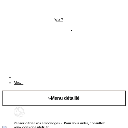
Couches
Nous contacter
Lingettes
Carrières
C'est Quoi Pampers Club ?
Déclaration d’accessibilité
Conditions d’utilisations
Téléchargez l'app
Pampers Club
Notification de confidentialité
Cookies
Plan du site
Site PG
Changer le pays/région
Mes données
Menu détaillé
Penser a trier vos emballages -  Pour vous aider, consultez 
www.consignesdetri.fr