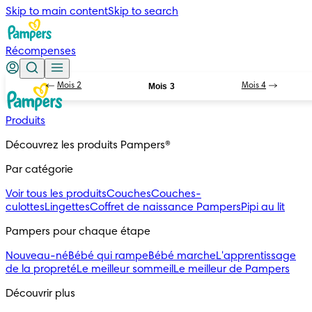
Skip to main content
Skip to search
Récompenses
Mois 2
Mois 3
Mois 4
Produits
Découvrez les produits Pampers®
Par catégorie
Voir tous les produits
Couches
Couches-
culottes
Lingettes
Coffret de naissance Pampers
Pipi au lit
Pampers pour chaque étape
Nouveau-né
Bébé qui rampe
Bébé marche
L'apprentissage
de la propreté
Le meilleur sommeil
Le meilleur de Pampers
Découvrir plus