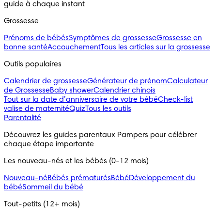
guide à chaque instant
Grossesse
Prénoms de bébés
Symptômes de grossesse
Grossesse en
bonne santé
Accouchement
Tous les articles sur la grossesse
Outils populaires 
Calendrier de grossesse
Générateur de prénom
Calculateur
de Grossesse
Baby shower
Calendrier chinois
Tout sur la date d’anniversaire de votre bébé
Check-list
valise de maternité
Quiz
Tous les outils
Parentalité
Découvrez les guides parentaux Pampers pour célébrer 
chaque étape importante
Les nouveau-nés et les bébés (0-12 mois)
Nouveau-né
Bébés prématurés
Bébé
Développement du
bébé
Sommeil du bébé
Tout-petits (12+ mois)