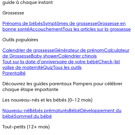
guide à chaque instant
Grossesse
Prénoms de bébés
Symptômes de grossesse
Grossesse en
bonne santé
Accouchement
Tous les articles sur la grossesse
Outils populaires 
Calendrier de grossesse
Générateur de prénom
Calculateur
de Grossesse
Baby shower
Calendrier chinois
Tout sur la date d’anniversaire de votre bébé
Check-list
valise de maternité
Quiz
Tous les outils
Parentalité
Découvrez les guides parentaux Pampers pour célébrer 
chaque étape importante
Les nouveau-nés et les bébés (0-12 mois)
Nouveau-né
Bébés prématurés
Bébé
Développement du
bébé
Sommeil du bébé
Tout-petits (12+ mois)