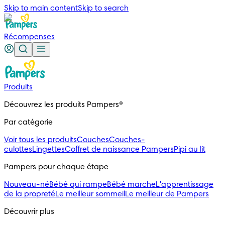
Skip to main content
Skip to search
Récompenses
Produits
Découvrez les produits Pampers®
Par catégorie
Voir tous les produits
Couches
Couches-
culottes
Lingettes
Coffret de naissance Pampers
Pipi au lit
Pampers pour chaque étape
Nouveau-né
Bébé qui rampe
Bébé marche
L'apprentissage
de la propreté
Le meilleur sommeil
Le meilleur de Pampers
Découvrir plus